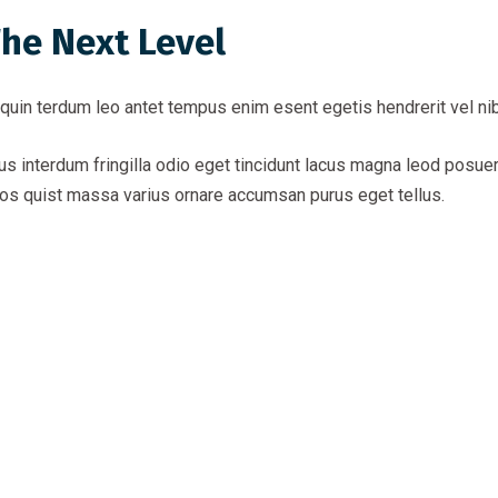
he Next Level
 quin terdum leo antet tempus enim esent egetis hendrerit vel ni
interdum fringilla odio eget tincidunt lacus magna leod posuere
ros quist massa varius ornare accumsan purus eget tellus.