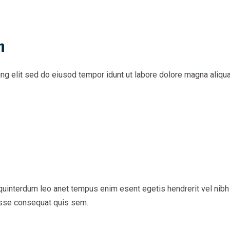
h
g elit sed do eiusod tempor idunt ut labore dolore magna aliqua
uinterdum leo anet tempus enim esent egetis hendrerit vel nibh vi
disse consequat quis sem.